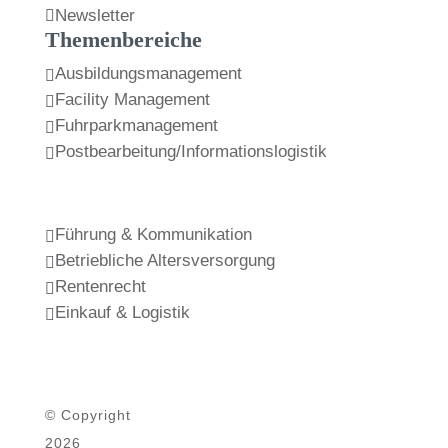
Newsletter

Themenbereiche
Ausbildungsmanagement

Facility Management

Fuhrparkmanagement

Postbearbeitung/Informationslogistik

Führung & Kommunikation

Betriebliche Altersversorgung

Rentenrecht

Einkauf & Logistik

© Copyright
2026