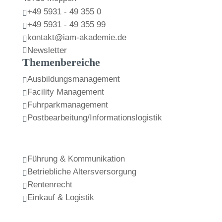
+49 5931 - 49 355 0

+49 5931 - 49 355 99

kontakt@iam-akademie.de

Newsletter

Themenbereiche
Ausbildungsmanagement

Facility Management

Fuhrparkmanagement

Postbearbeitung/Informationslogistik

Führung & Kommunikation

Betriebliche Altersversorgung

Rentenrecht

Einkauf & Logistik
