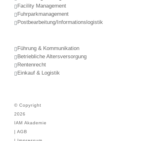
Facility Management

Fuhrparkmanagement

Postbearbeitung/Informationslogistik

Führung & Kommunikation

Betriebliche Altersversorgung

Rentenrecht

Einkauf & Logistik

© Copyright
2026
IAM Akademie
| AGB
| Impressum